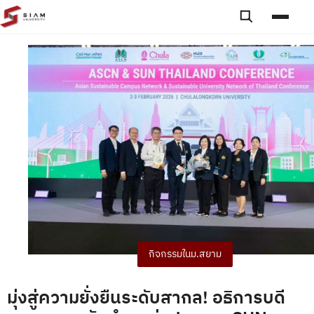
Skip to content
Toggle searc
Toggle
กิจกรรมในม.สยาม
มุ่งสู่ความยั่งยืนระดับสากล! อธิการบดี