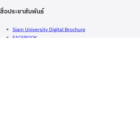
สื่อประชาสัมพันธ์
Siam University Digital Brochure
FACEBOOK
YOUTUBE
TIKTOK
เพลงมหาวิทยาลัย
LINE OA
Corporate Identity (CI)
ข้อมูลมหาวิทยาลัย
ข้อมูลมหาวิทยาลัย
ร่วมงานกับเรา