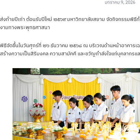
มกราคม 9, 2026
ส่งท้ายปีเก่า ต้อนรับปีใหม่ ๒๕๖๙ มหาวิทยาลัยสยาม จัดกิจกรรมพิธ
งามทางพระพุทธศาสนา
พิธีจัดขึ้นในวันศุกร์ที่ ๒๖ ธันวาคม ๒๕๖๘ ณ บริเวณด้านหน้าอาคารเ
สร้างความเป็นสิริมงคล ความสามัคคี และขวัญกำลังใจแก่บุคลากรและนั