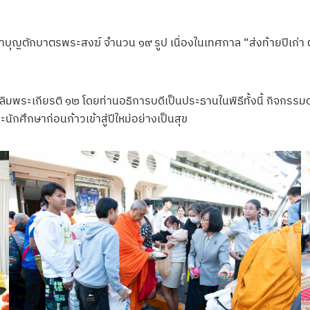
ีทำบุญตักบาตรพระสงฆ์ จำนวน ๑๙ รูป เนื่องในเทศกาล “ส่งท้ายปีเก่า
ฉลิมพระเกียรติ ๑๒ โดยท่านอธิการบดีเป็นประธานในพิธีทั้งนี้ กิจกรร
กศึกษาก่อนก้าวเข้าสู่ปีใหม่อย่างเป็นสุข