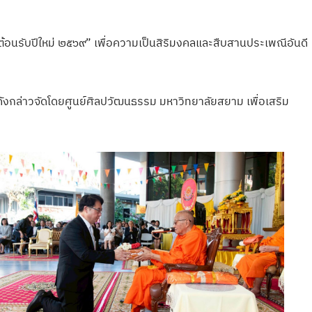
 ต้อนรับปีใหม่ ๒๕๖๙” เพื่อความเป็นสิริมงคลและสืบสานประเพณีอันดี
มดังกล่าวจัดโดยศูนย์ศิลปวัฒนธรรม มหาวิทยาลัยสยาม เพื่อเสริม