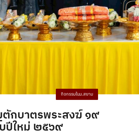
กิจกรรมในม.สยาม
ุญตักบาตรพระสงฆ์ ๑๙
รับปีใหม่ ๒๕๖๙