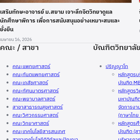
เสริมทักษะอาจารย์ ม.สยาม เจาะลึกจิตวิทยาดูแล
นักศึกษาพิการ เพื่อการสนับสนุนอย่างเหมาะสมและ
ยั่งยืน
เมษายน 16, 2026
คณะ / สาขา
บัณฑิตวิทยาลั
คณะแพทยศาสตร์
ปริญญาโท
คณะทันตแพทยศาสตร์
หลักสูตรบ
คณะเภสัชศาสตร์
บัณฑิต M
คณะทัศนมาตรศาสตร์
หลักสูตร
คณะพยาบาลศาสตร์
มหาบัณฑิ
สาขาสาธารณสุขศาสตร์
จัดการงา
คณะวิศวกรรมศาสตร์
(ภาษาไทย 
คณะวิทยาศาสตร์
หลักสูตรศ
คณะเทคโนโลยีสารสนเทศ
บัณฑิต (ส
สาขาเทคโนโลยีดิจิทัลและปัญญา
บริหารการ