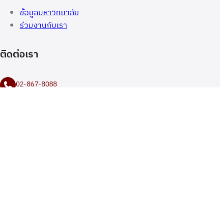
ข้อมูลมหาวิทยาลัย
ร่วมงานกับเรา
ติดต่อเรา
02-867-8088
02-457-0068
02-868-6000
Siam1@siam.edu
มหาวิทยาลัยสยาม Siam University
sarabun@siam.edu