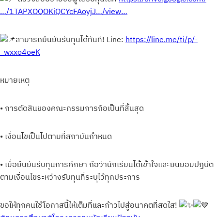
…/1TAPXOQOKiQCYcFAoyjJ…/view…
สามารถยืนยันรับทุนได้ทันที! Line:
https://line.me/ti/p/-
_wxxo4oeK
หมายเหตุ
• การตัดสินของคณะกรรมการถือเป็นที่สิ้นสุด
• เงื่อนไขเป็นไปตามที่สถาบันกำหนด
• เมื่อยืนยันรับทุนการศึกษา ถือว่านักเรียนได้เข้าใจและยินยอมปฏิบัติ
ตามเงื่อนไขระหว่างรับทุนที่ระบุไว้ทุกประการ
ขอให้ทุกคนใช้โอกาสนี้ให้เต็มที่และก้าวไปสู่อนาคตที่สดใส!