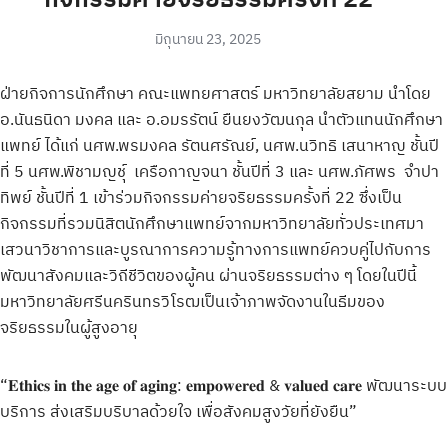
มิถุนายน 23, 2025
ฝ่ายกิจการนักศึกษา คณะแพทยศาสตร์ มหาวิทยาลัยสยาม นำโดย
อ.นันธนิดา มงคล และ อ.อมรรัตน์ ยืนยงวัฒนกุล นำตัวแทนนักศึกษา
แพทย์ ได้แก่ นศพ.พรมงคล รัตนศรัณย์, นศพ.นวิทธิ เสนาหาญ ชั้นปี
ที่ 5 นศพ.พิชามญชุ์ เครือกาญจนา ชั้นปีที่ 3 และ นศพ.ภัศพร จำปา
ทิพย์ ชั้นปีที่ 1 เข้าร่วมกิจกรรมค่ายจริยธรรมครั้งที่ 22 ซึ่งเป็น
กิจกรรมที่รวมนิสิตนักศึกษาแพทย์จากมหาวิทยาลัยทั่วประเทศมา
เสวนาวิชาการและบูรณาการความรู้ทางการแพทย์ควบคู่ไปกับการ
พัฒนาสังคมและวิถีชีวิตของผู้คน ผ่านจริยธรรมต่าง ๆ โดยในปีนี้
มหาวิทยาลัยศรีนครินทรวิโรฒเป็นเจ้าภาพจัดงานในธีมของ
จริยธรรมในผู้สูงอายุ
“𝐄𝐭𝐡𝐢𝐜𝐬 𝐢𝐧 𝐭𝐡𝐞 𝐚𝐠𝐞 𝐨𝐟 𝐚𝐠𝐢𝐧𝐠: 𝐞𝐦𝐩𝐨𝐰𝐞𝐫𝐞𝐝 & 𝐯𝐚𝐥𝐮𝐞𝐝 𝐜𝐚𝐫𝐞 พัฒนาระบบ
บริการ ส่งเสริมบริบาลด้วยใจ เพื่อสังคมสูงวัยที่ยังยืน”